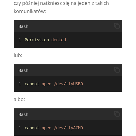
czy później natkniesz się na jeden z takich
komunikatów:
Bash
Permission
denied
lub:
Bash
cannot
open
/dev/ttyUSB0
albo:
Bash
cannot
open
/dev/ttyACM0