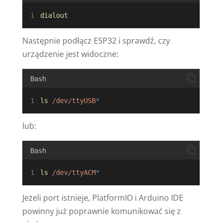
dialout
Następnie podłącz ESP32 i sprawdź, czy
urządzenie jest widoczne:
Bash
ls
/dev/ttyUSB
*
lub:
Bash
ls
/dev/ttyACM
*
Jeżeli port istnieje, PlatformIO i Arduino IDE
powinny już poprawnie komunikować się z