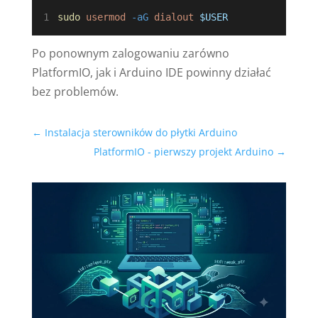
sudo
usermod
-aG
dialout
$USER
Po ponownym zalogowaniu zarówno
PlatformIO, jak i Arduino IDE powinny działać
bez problemów.
←
Instalacja sterowników do płytki Arduino
PlatformIO - pierwszy projekt Arduino
→