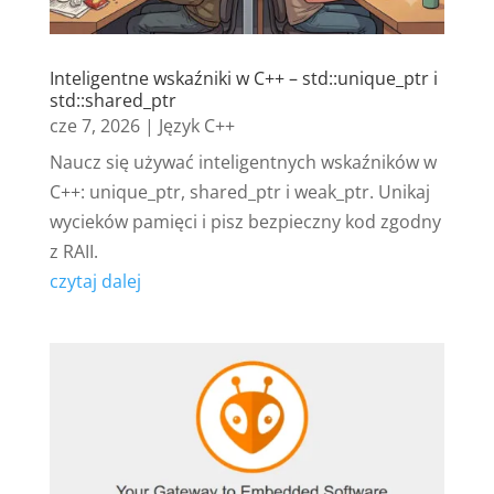
Inteligentne wskaźniki w C++ – std::unique_ptr i
std::shared_ptr
cze 7, 2026
|
Język C++
Naucz się używać inteligentnych wskaźników w
C++: unique_ptr, shared_ptr i weak_ptr. Unikaj
wycieków pamięci i pisz bezpieczny kod zgodny
z RAII.
czytaj dalej