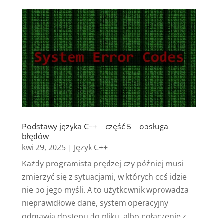
Podstawy języka C++ – część 5 – obsługa
błędów
kwi 29, 2025
|
Język C++
Każdy programista prędzej czy później musi
zmierzyć się z sytuacjami, w których coś idzie
nie po jego myśli. A to użytkownik wprowadza
nieprawidłowe dane, system operacyjny
odmawia dostępu do pliku, albo połączenie z