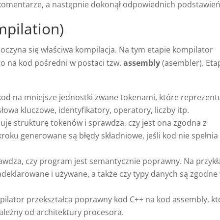
 komentarze, a następnie dokonął odpowiednich podstawień
mpilation)
oczyna się właściwa kompilacja. Na tym etapie kompilator
go na kod pośredni w postaci tzw.
assembly
(asembler). Eta
kod na mniejsze jednostki zwane tokenami, które reprezent
owa kluczowe, identyfikatory, operatory, liczby itp.
uje strukturę tokenów i sprawdza, czy jest ona zgodna z
roku generowane są błędy składniowe, jeśli kod nie spełnia
wdza, czy program jest semantycznie poprawny. Na przykł
deklarowane i używane, a także czy typy danych są zgodne
ilator przekształca poprawny kod C++ na kod assembly, kt
zależny od architektury procesora.