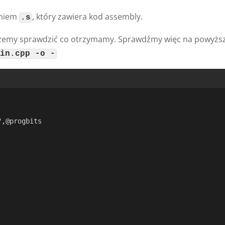
eniem
, który zawiera kod assembly.
.s
możemy sprawdzić co otrzymamy. Sprawdźmy więc na powyż
ain.cpp -o -
",@progbits