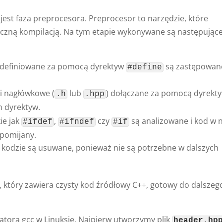
jest faza preprocesora. Preprocesor to narzędzie, które
yczną kompilacją. Na tym etapie wykonywane są następując
zdefiniowane za pomocą dyrektyw
są zastępowan
#define
ki nagłówkowe (
lub
) dołączane za pomocą dyrekt
.h
.hpp
h dyrektyw.
ie jak
,
czy
są analizowane i kod w 
#ifdef
#ifndef
#if
 pomijany.
kodzie są usuwane, ponieważ nie są potrzebne w dalszych
k, który zawiera czysty kod źródłowy C++, gotowy do dalszeg
atora gcc w Linuksie. Najpierw utworzymy plik
header.hp