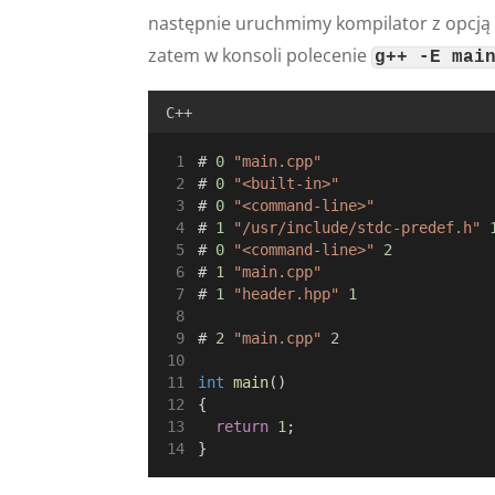
następnie uruchmimy kompilator z opcj
zatem w konsoli polecenie
g++ -E mai
C++
# 
0
"main.cpp"
# 
0
"<built-in>"
# 
0
"<command-line>"
# 
1
"/usr/include/stdc-predef.h"
# 
0
"<command-line>"
2
# 
1
"main.cpp"
# 
1
"header.hpp"
1
# 
2
"main.cpp"
2
int
main
()
{
return
1
;
}