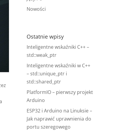
Nowości
Ostatnie wpisy
Inteligentne wskaźniki C++ –
std::weak_ptr
Inteligentne wskaźniki w C++
– std::unique_ptr i
std::shared_ptr
zez
PlatformIO – pierwszy projekt
Arduino
a
ESP32 i Arduino na Linuksie –
Jak naprawić uprawnienia do
portu szeregowego