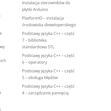
Instalacja sterowników do
płytki Arduino
e
PlatformIO – instalacja
środowiska deweloperskiego
e
Podstawy języka C++ – część
7 – biblioteka
ywy
standardowa STL
Podstawy języka C++ – część
nich
6 – operatory
Podstawy języka C++ – część
5 – obsługa błędów
Podstawy języka C++ – część
o
4 – zarządzanie pamięcią
p