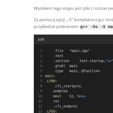
Wynikiem tego etapu jest plik z rozszerz
Za pomocą opcji „-S” kompilatora gcc 
przykładzie poleceniem
g++ -Os -S m
ASM
    .file	"main.cpp"
	.text
	.section	.text.startup,"
ax
	.globl	main
	.type	main, @function
main:
.
LFB0:
	.cfi_startproc
	endbr64
	movl	
$1
, %
eax
	ret
	.cfi_endproc
.
LFE0: