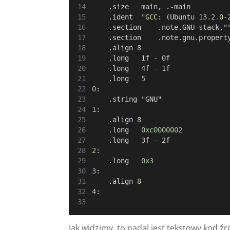
	.size	main, .-main
	.ident	"
GCC:
 (Ubuntu 
13.2
.
0
-
	.section	.note.GNU-sta
	.section	.note.gnu.prope
	.align 
8
	.long	1f - 0f
	.long	4f - 1f
	.long	
5
0
:
	.string	"GNU"
1
:
	.align 
8
	.long	
0xc0000002
	.long	3f - 2f
2
:
	.long	
0x3
3
:
	.align 
8
4
:
Jak widzimy, to nadal jest tekstowy kod ź