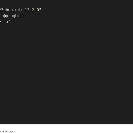
23ubuntu4) 
13.2
.
0
"
ck,"",@progbits
rty,"a"
ródłowy.