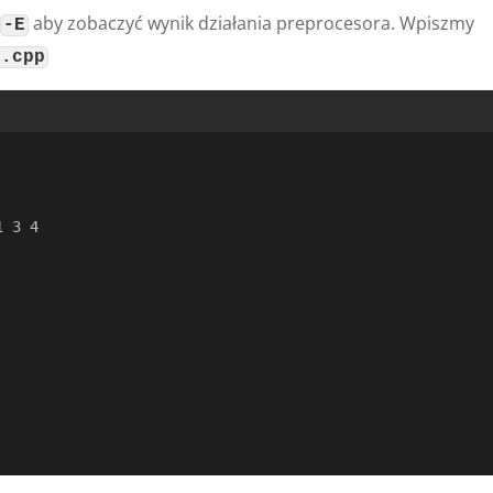
ą
aby zobaczyć wynik działania preprocesora. Wpiszmy
-E
n.cpp
1
3
4