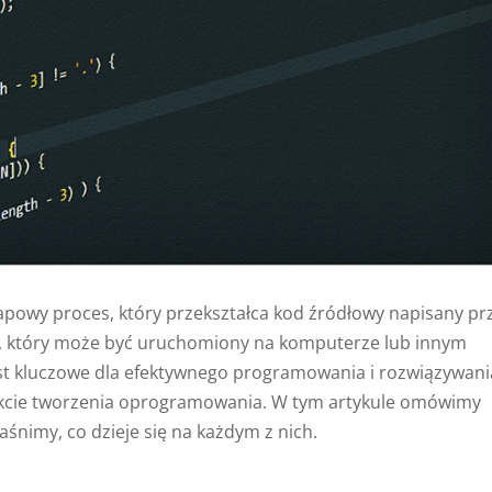
tapowy proces, który przekształca kod źródłowy napisany pr
y, który może być uruchomiony na komputerze lub innym
st kluczowe dla efektywnego programowania i rozwiązywani
akcie tworzenia oprogramowania. W tym artykule omówimy
aśnimy, co dzieje się na każdym z nich.