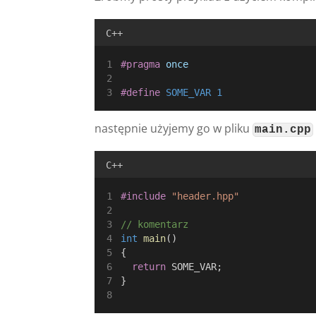
C++
#pragma
once
#define
 SOME_VAR 1
następnie użyjemy go w pliku
main.cpp
C++
#include
"header.hpp"
// komentarz
int
main
()
{
return
 SOME_VAR;
}